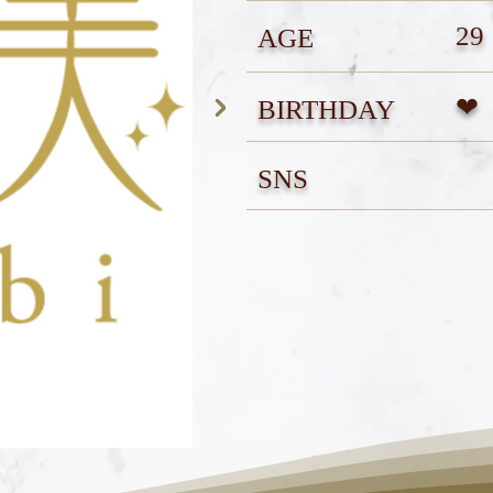
29
AGE
❤︎
BIRTHDAY
SNS