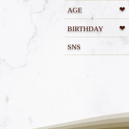
❤︎
AGE
❤︎
BIRTHDAY
SNS